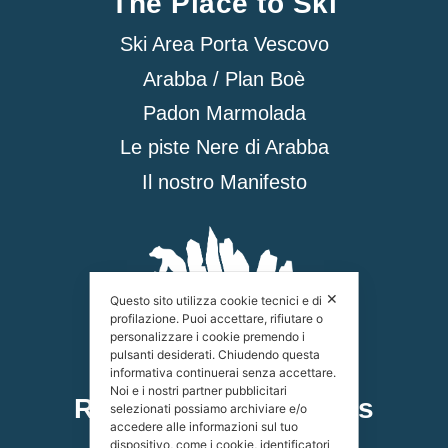
The Place to Ski
Ski Area Porta Vescovo
Arabba / Plan Boè
Padon Marmolada
Le piste Nere di Arabba
Il nostro Manifesto
✕
Questo sito utilizza cookie tecnici e di
profilazione. Puoi accettare, rifiutare o
personalizzare i cookie premendo i
pulsanti desiderati. Chiudendo questa
informativa continuerai senza accettare.
Noi e i nostri partner pubblicitari
Rifugio Bec de Roces
selezionati possiamo archiviare e/o
accedere alle informazioni sul tuo
dispositivo, come i cookie, identificatori