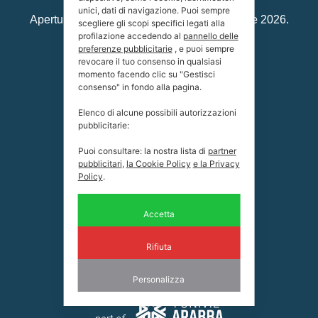
unici, dati di navigazione. Puoi sempre
Apertura estiva dal 13 giugno al 27 settembre 2026.
scegliere gli scopi specifici legati alla
profilazione accedendo al
pannello delle
Livinallongo del Col di Lana
preferenze pubblicitarie
, e puoi sempre
revocare il tuo consenso in qualsiasi
32020 BL
momento facendo clic su "Gestisci
Coordinate:
consenso" in fondo alla pagina.
46.512835, 11.864775
Elenco di alcune possibili autorizzazioni
pubblicitarie:
Tel.
+39 0436 79 193 (rifugio)
Tel.
+39 0436 79 336 (ufficio)
Puoi consultare: la nostra lista di
partner
pubblicitari
,
la Cookie Policy
e la Privacy
Mail:
info@becderoces.it
Policy
.
P.IVA
00169330255
Accetta
Rifiuta
Personalizza